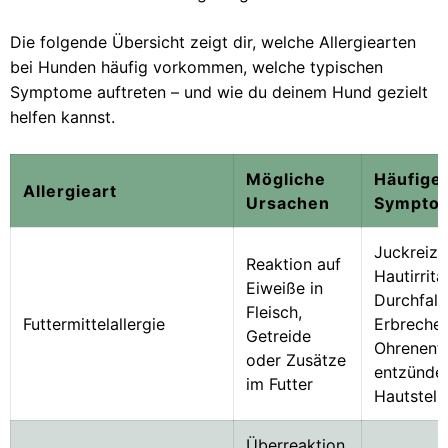
Die folgende Übersicht zeigt dir, welche Allergiearten
bei Hunden häufig vorkommen, welche typischen
Symptome auftreten – und wie du deinem Hund gezielt
helfen kannst.
Mögliche
Häufige
Allergieart
Ursachen
Sympto
Juckreiz,
Reaktion auf
Hautirrita
Eiweiße in
Durchfall,
Fleisch,
Futtermittelallergie
Erbrechen
Getreide
Ohrenent
oder Zusätze
entzünde
im Futter
Hautstell
Überreaktion