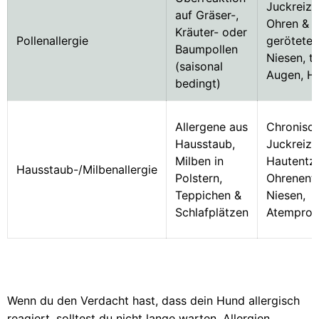
Juckreiz 
auf Gräser-,
Ohren & B
Kräuter- oder
Pollenallergie
gerötete 
Baumpollen
Niesen, t
(saisonal
Augen, H
bedingt)
Allergene aus
Chronisc
Hausstaub,
Juckreiz,
Milben in
Hautentz
Hausstaub-/Milbenallergie
Polstern,
Ohrenent
Teppichen &
Niesen,
Schlafplätzen
Atemprob
Wenn du den Verdacht hast, dass dein Hund allergisch
reagiert, solltest du nicht lange warten. Allergien