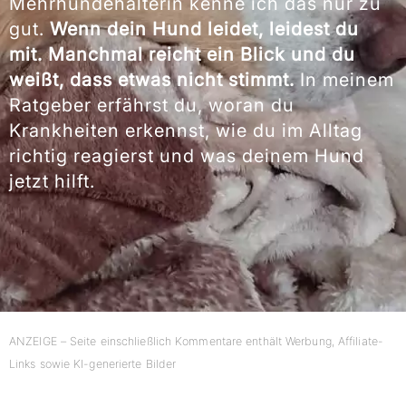
Mehrhundehalterin kenne ich das nur zu
gut.
Wenn dein Hund leidet, leidest du
mit. Manchmal reicht ein Blick und du
weißt, dass etwas nicht stimmt.
In meinem
Ratgeber erfährst du, woran du
Krankheiten erkennst, wie du im Alltag
richtig reagierst und was deinem Hund
jetzt hilft.
ANZEIGE – Seite einschließlich Kommentare enthält Werbung, Affiliate-
Links sowie KI-generierte Bilder