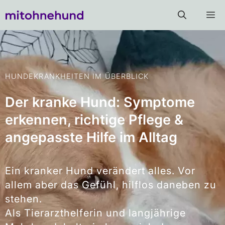
HUNDEKRANKHEITEN IM ÜBERBLICK
Der kranke Hund: Symptome
erkennen, richtige Pflege &
angepasste Hilfe im Alltag
Ein kranker Hund verändert alles. Vor
allem aber das Gefühl, hilflos daneben zu
stehen.
Als Tierarzthelferin und langjährige