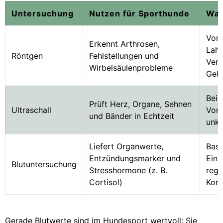
Untersuchung
Nutzen für Sporthunde
Wan
Vor 
Erkennt Arthrosen,
Lahm
Röntgen
Fehlstellungen und
Verd
Wirbelsäulenprobleme
Gel
Bei 
Prüft Herz, Organe, Sehnen
Ultraschall
Vors
und Bänder in Echtzeit
unk
Liefert Organwerte,
Basi
Entzündungsmarker und
Eins
Blutuntersuchung
Stresshormone (z. B.
rege
Cortisol)
Kont
Gerade Blutwerte sind im Hundesport wertvoll: Sie