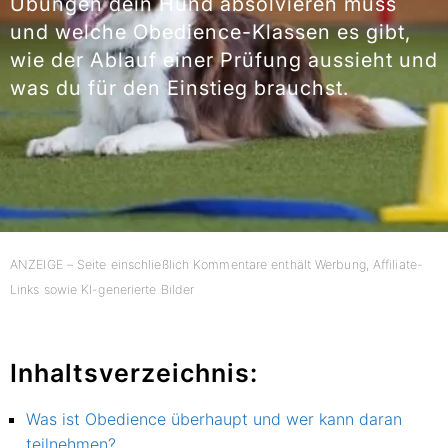
Übungen dein Hund absolvieren muss
und welche Obedience-Klassen es gibt,
wie der Ablauf einer Prüfung aussieht und
was du für den Einstieg brauchst.
ANZEIGE – Seite einschließlich Kommentare enthält Werbung, Affiliate-
Links sowie KI-generierte Bilder
Inhaltsverzeichnis:
Was ist Obedience überhaupt und wer kann daran
teilnehmen?